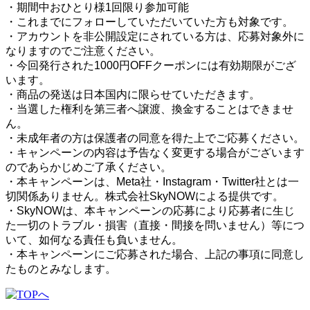
・期間中おひとり様1回限り参加可能
・これまでにフォローしていただいていた方も対象です。
⁠・アカウントを非公開設定にされている方は、応募対象外に
なりますのでご注意ください。
・今回発行された1000円OFFクーポンには有効期限がござ
います。
・商品の発送は日本国内に限らせていただきます。
・当選した権利を第三者へ譲渡、換金することはできませ
ん。
・未成年者の方は保護者の同意を得た上でご応募ください。
・キャンペーンの内容は予告なく変更する場合がございます
のであらかじめご了承ください。
・本キャンペーンは、Meta社・Instagram・Twitter社
とは一
切関係ありません。株式会社SkyNOWによる提供です。
・SkyNOWは、本キャンペーンの応募により応募者に生じ
た一切のトラブル・損害（直接・間接を問いません）等につ
いて、如何なる責任も負いません。
・本キャンペーンにご応募された場合、上記の事項に同意し
たものとみなします。