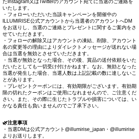
たInstagram又はTwitterのアカウント宛てに当選のご連絡を
いたします。
・フォローいただいた当該キャンペーンを開催中の
ILLUMIRISE公式アカウントから当選者のアカウントへDM
をお送りし、当選のご連絡とプレゼントに関するご案内をさ
せていただきます。
・フォローの解除又はアカウントの凍結、削除、アカウント
名の変更等の理由によりダイレクトメッセージが送れない場
合は当選を無効とさせていただきます。
・当選が無効となった場合、その後、賞品の送付依頼をいた
だいたとしても一切受け付けかねます。なお、無効となった
当選が発生した場合、当選人数は上記記載の数に達しないこ
とがあります。
・プレゼントクーポンには、有効期限がございます。有効期
限の切れたクーポンはご使用になれませんので、ご注意くだ
さい。また、その際に生じたトラブルや損害については、い
かなる責任も負いませんのでご了承下さい。
🌿
注意事項
・当選DMは公式アカウント@illumirise_japan・@illumirise
よりお送りします。⁠